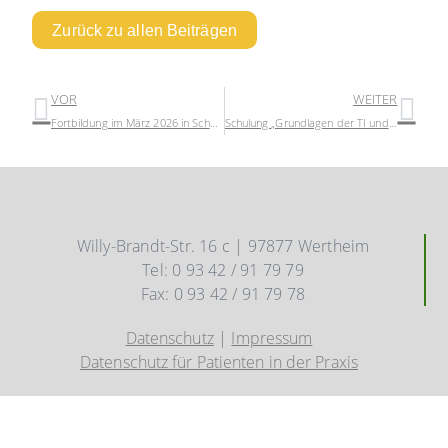
Zurück zu allen Beiträgen
VOR
WEITER
Fortbildung im März 2026 in Schweinfurt
Schulung „Grundlagen der TI und Refinanzierung“
Willy-Brandt-Str. 16 c | 97877 Wertheim
Tel: 0 93 42 / 91 79 79
Fax: 0 93 42 / 91 79 78
Datenschutz
|
Impressum
Datenschutz für Patienten in der Praxis